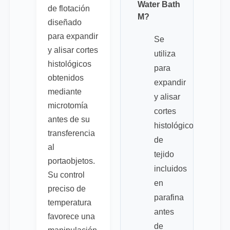
Water Bath
de flotación
M?
diseñado
para expandir
Se
y alisar cortes
utiliza
histológicos
para
obtenidos
expandir
mediante
y alisar
microtomía
cortes
antes de su
histológicos
transferencia
de
al
tejido
portaobjetos.
incluidos
Su control
en
preciso de
parafina
temperatura
antes
favorece una
de