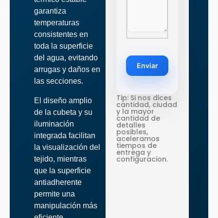
garantiza
temperaturas
consistentes en
toda la superficie
del agua, evitando
Enviar
arrugas y daños en
las secciones.
Tip: Si nos dices
El diseño amplio
cantidad, ciudad
y la mayor
de la cubeta y su
cantidad de
iluminación
detalles
posibles,
integrada facilitan
aceleramos
tiempos de
la visualización del
entrega y
configuracion.
tejido, mientras
que la superficie
antiadherente
permite una
manipulación más
eficiente.