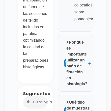
manipulación
colocarlos
uniforme de
sobre
las secciones
portaobjetos.
de tejido
incluidas en
parafina
optimizando
¿Por qué
la calidad de
es
las
importante
utilizar un
preparaciones
+
2
baño de
histológicas.
flotación
en
histología?
Segmentos
Histología
¿Qué tipo
de muestras