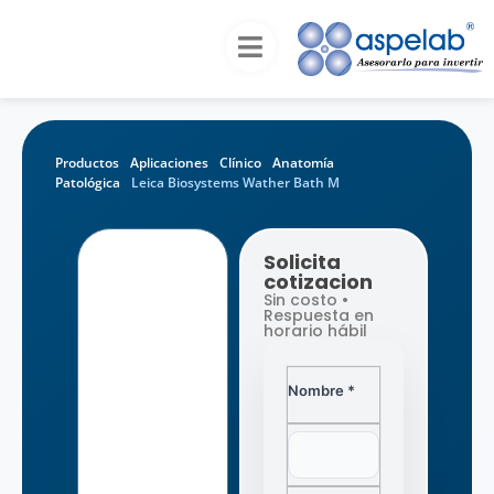
Productos
Aplicaciones
Clínico
Anatomía
Patológica
Leica Biosystems Wather Bath M
Solicita
cotizacion
Sin costo •
Respuesta en
horario hábil
Nombre *