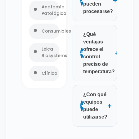
+
3
pueden
Anatomía
procesarse?
Patológica
Consumibles
¿Qué
ventajas
Leica
ofrece el
+
4
Biosystems
control
preciso de
temperatura?
Clínico
¿Con qué
equipos
+
5
puede
utilizarse?