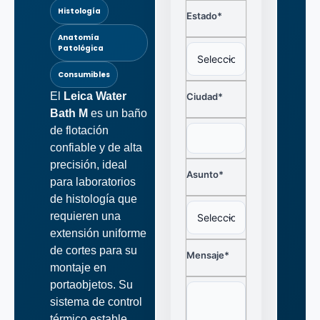
Histología
Estado*
Anatomía
Patológica
Consumibles
El
Leica Water
Ciudad*
Bath M
es un baño
de flotación
confiable y de alta
precisión, ideal
Asunto*
para laboratorios
de histología que
requieren una
extensión uniforme
de cortes para su
Mensaje*
montaje en
portaobjetos. Su
sistema de control
térmico estable