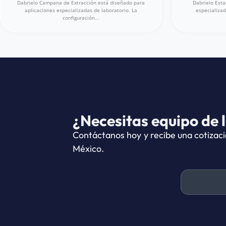
Dabrielo Campana de Extracción está diseñado para
Dabrielo Esta
aplicaciones especializadas de laboratorio. La
especializad
configuración...
¿Necesitas equipo de 
Contáctanos hoy y recibe una cotizaci
México.