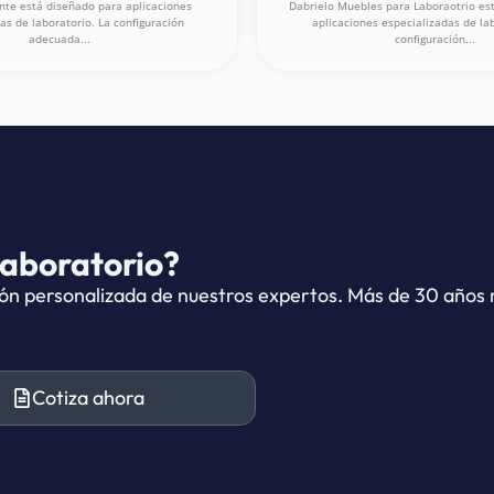
nte está diseñado para aplicaciones
Dabrielo Muebles para Laboraotrio es
as de laboratorio. La configuración
aplicaciones especializadas de lab
adecuada...
configuración...
laboratorio?
ón personalizada de nuestros expertos. Más de 30 años r
Cotiza ahora