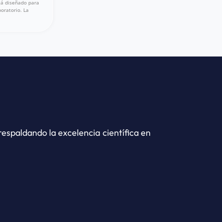
tá diseñado para
oratorio. La
espaldando la excelencia científica en