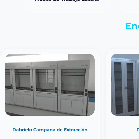
En
Dabrielo Campana de Extracción
D