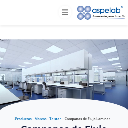
Inicio
Productos
Marcas
Telstar
Campanas
de Flujo Laminar
Campanas de Flujo
Laminar
Productos
Marcas
Telstar
Campanas de Flujo Laminar