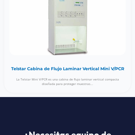
Telstar Cabina de Flujo Laminar Vertical Mini V/PCR
La Telstar Mini V/PCR es una cabina de flujo laminar vertical compacta
diseñada para proteger muestras...
¿Necesitas equipo de