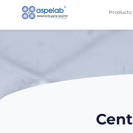
Producto
Inicio
Productos
Producto
Centrífugas
Centrifuga
Centrifugas de Sobre
Cent