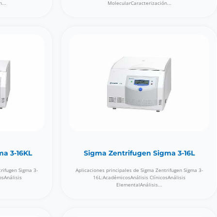
...
MolecularCaracterización...
ma 3-16KL
Sigma Zentrifugen Sigma 3-16L
trifugen Sigma 3-
Aplicaciones principales de Sigma Zentrifugen Sigma 3-
osAnálisis
16L:AcadémicosAnálisis ClínicosAnálisis
ElementalAnálisis...