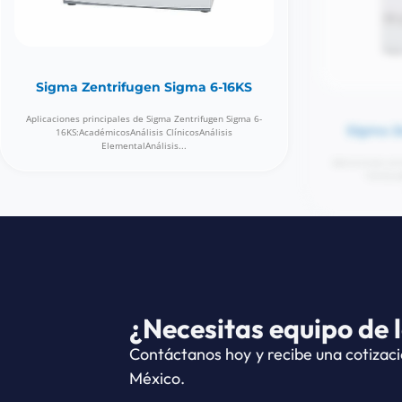
Sigma Zentrifugen Sigma 6-16KS
Sigma Z
Aplicaciones principales de Sigma Zentrifugen Sigma 6-
Aplicaciones pri
16KS:AcadémicosAnálisis ClínicosAnálisis
16S:Acad
ElementalAnálisis...
¿Necesitas equipo de 
Contáctanos hoy y recibe una cotizaci
México.