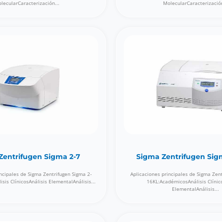
lecularCaracterización...
MolecularCaracterización
Zentrifugen Sigma 2-7
Sigma Zentrifugen Sig
ncipales de Sigma Zentrifugen Sigma 2-
Aplicaciones principales de Sigma Zen
sis ClínicosAnálisis ElementalAnálisis...
16KL:AcadémicosAnálisis Clínic
ElementalAnálisis...