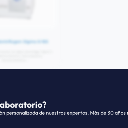
entrifugen Sigma 6-16S
Sigma Zentrifugen Si
ncipales de Sigma Zentrifugen Sigma 6-
Aplicaciones principales de Sigma Ze
émicosAnálisis ClínicosAnálisis
8KBS:Análisis ClínicosCiencias Ambient
ElementalAnálisis...
laboratorio?
ón personalizada de nuestros expertos. Más de 30 años r