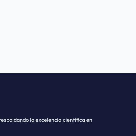
gma 8KBS
Sigma Zentrifugen Sigma 8KS
ntrifugen Sigma
Aplicaciones principales de Sigma Zentrifugen Sigma
ales y Agrícolas
8KS:Análisis ClínicosCiencias Ambientales y Agrícolas
espaldando la excelencia científica en