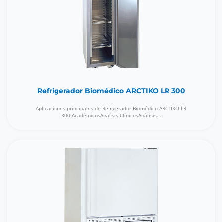
Refrigerador Biomédico ARCTIKO LR 300
Aplicaciones principales de Refrigerador Biomédico ARCTIKO LR
300:AcadémicosAnálisis ClínicosAnálisis...