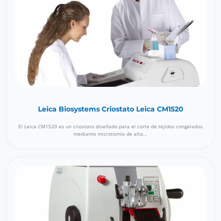
Leica Biosystems Criostato Leica CM1520
El Leica CM1520 es un criostato diseñado para el corte de tejidos congelados
mediante microtomía de alta...