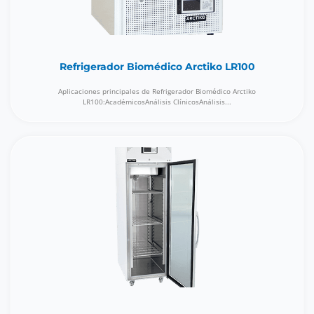
Refrigerador Biomédico Arctiko LR100
Aplicaciones principales de Refrigerador Biomédico Arctiko
LR100:AcadémicosAnálisis ClínicosAnálisis...