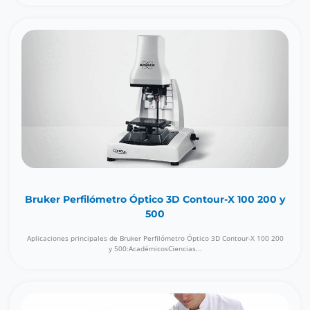
Bruker Perfilómetro Óptico 3D Contour-X 100 200 y
500
Aplicaciones principales de Bruker Perfilómetro Óptico 3D Contour-X 100 200
y 500:AcadémicosCiencias...