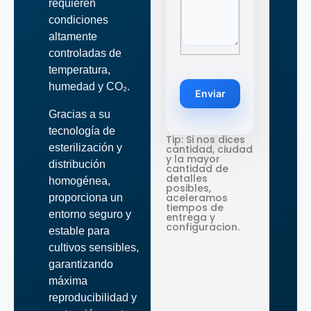
requieren
condiciones
altamente
controladas de
temperatura,
humedad y CO₂.
Enviar
Gracias a su
tecnología de
Tip: Si nos dices
esterilización y
cantidad, ciudad
y la mayor
distribución
cantidad de
detalles
homogénea,
posibles,
aceleramos
proporciona un
tiempos de
entorno seguro y
entrega y
configuracion.
estable para
cultivos sensibles,
garantizando
máxima
reproducibilidad y