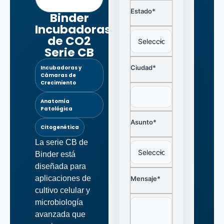
Estado*
Binder
Incubadoras
de CO2
Serie CB
Ciudad*
Incubadoras y
Cámaras de
Crecimiento
Anatomía
Patológica
Asunto*
Citogenética
La serie CB de
Binder está
diseñada para
aplicaciones de
Mensaje*
cultivo celular y
microbiología
avanzada que