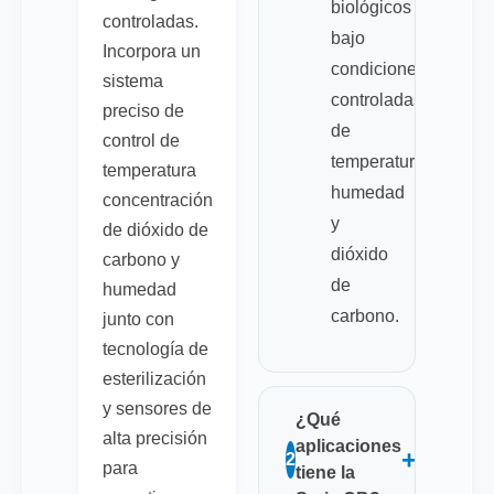
biológicos
controladas.
bajo
Incorpora un
condiciones
sistema
controladas
preciso de
de
control de
temperatura
temperatura
humedad
concentración
y
de dióxido de
dióxido
carbono y
de
humedad
carbono.
junto con
tecnología de
esterilización
y sensores de
¿Qué
alta precisión
aplicaciones
+
2
para
tiene la