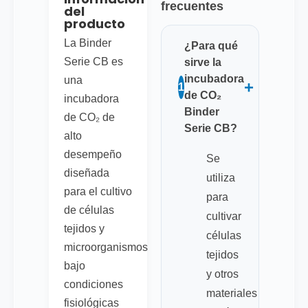
frecuentes
del
producto
La Binder
¿Para qué
Serie CB es
sirve la
incubadora
una
+
1
de CO₂
incubadora
Binder
de CO₂ de
Serie CB?
alto
desempeño
Se
diseñada
utiliza
para el cultivo
para
de células
cultivar
tejidos y
células
microorganismos
tejidos
bajo
y otros
condiciones
materiales
fisiológicas