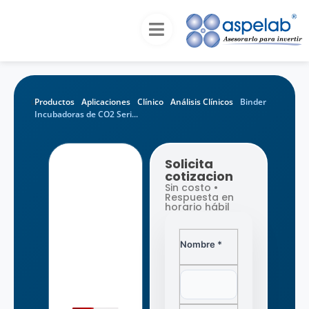
Productos
Aplicaciones
Clínico
Análisis Clínicos
Binder
Incubadoras de CO2 Seri...
Solicita
cotizacion
Sin costo •
Respuesta en
horario hábil
Nombre *