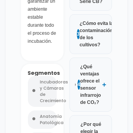
garantizar un
Serie CB?
ambiente
estable
¿Cómo evita la
durante todo
contaminación
+
el proceso de
3
de los
incubación.
cultivos?
¿Qué
Segmentos
ventajas
ofrece el
Incubadoras
+
4
y Cámaras
sensor
de
infrarrojo
Crecimiento
de CO₂?
Anatomía
Patológica
¿Por qué
elegir la