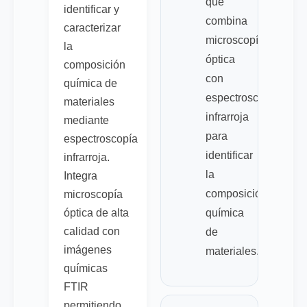
que
identificar y
combina
caracterizar
microscopía
la
óptica
composición
con
química de
espectroscopía
materiales
infrarroja
mediante
para
espectroscopía
identificar
infrarroja.
la
Integra
composición
microscopía
óptica de alta
química
calidad con
de
imágenes
materiales.
químicas
FTIR
permitiendo