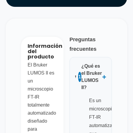
Preguntas
Información
frecuentes
del
producto
El Bruker
¿Qué es
LUMOS II es
el Bruker
+
1
LUMOS
un
II?
microscopio
FT-IR
Es un
totalmente
microscopio
automatizado
FT-IR
diseñado
automatizado
para