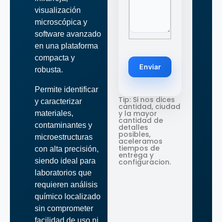
visualización
microscópica y
software avanzado
en una plataforma
compacta y
Enviar
robusta.
Permite identificar
Tip: Si nos dices
y caracterizar
cantidad, ciudad
y la mayor
materiales,
cantidad de
contaminantes y
detalles
posibles,
microestructuras
aceleramos
tiempos de
con alta precisión,
entrega y
siendo ideal para
configuracion.
laboratorios que
requieren análisis
químico localizado
sin comprometer
facilidad de uso ni