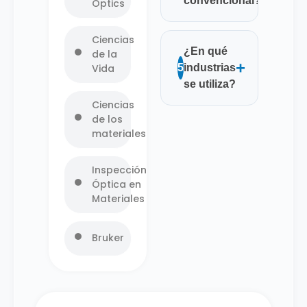
convencional?
Optics
Ciencias
¿En qué
de la
+
Vida
5
industrias
se utiliza?
Ciencias
de los
materiales
Inspección
Óptica en
Materiales
Bruker