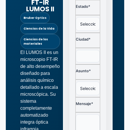
FT-IR
Estado*
LUMOS II
Bruker Optics
Ciencias de la Vida
Ciudad*
Ciencias de los
materiales
El LUMOS II es un
microscopio FT-IR
de alto desempeño
Asunto*
diseñado para
análisis químico
detallado a escala
microscópica. Su
sistema
Mensaje*
completamente
automatizado
integra óptica
infrarroja,