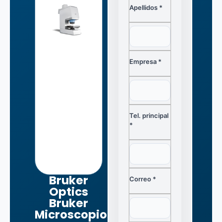
Apellidos *
Empresa *
Tel. principal
*
Bruker
Correo *
Optics
Bruker
Microscopio