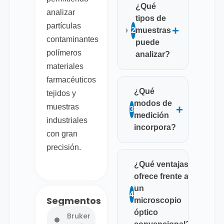
¿Qué
analizar
tipos de
partículas
+
2
muestras
contaminantes
puede
polímeros
analizar?
materiales
farmacéuticos
¿Qué
tejidos y
modos de
muestras
+
3
medición
industriales
incorpora?
con gran
precisión.
¿Qué ventajas
ofrece frente a
un
+
4
Segmentos
microscopio
óptico
Bruker