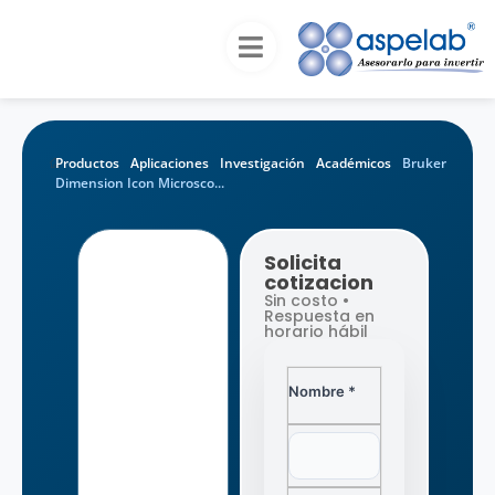
Productos
Aplicaciones
Investigación
Académicos
Bruker
Dimension Icon Microsco...
Solicita
cotizacion
Sin costo •
Respuesta en
horario hábil
Nombre *