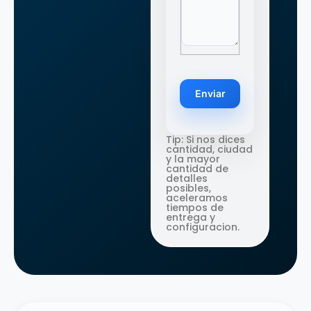
Enviar
Tip: Si nos dices
cantidad, ciudad
y la mayor
cantidad de
detalles
posibles,
aceleramos
tiempos de
entrega y
configuracion.