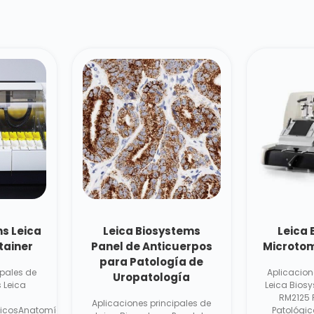
ms Leica
Leica Biosystems
Leica
tainer
Panel de Anticuerpos
Microtom
para Patología de
ipales de
Aplicacion
Uropatología
 Leica
Leica Bios
RM2125 
Aplicaciones principales de
micosAnatomía
Patológic