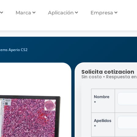
Marca
Aplicación
Empresa
tems Aperio CS2
Solicita cotizacion
Sin costo • Respuesta en
Nombre
*
Apellidos
*