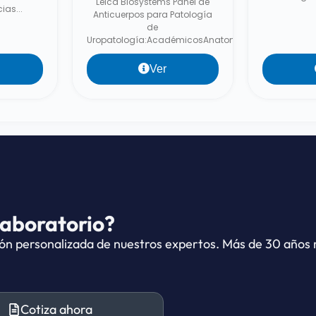
Leica Biosystems Panel de
ias...
Anticuerpos para Patología
de
Uropatología:AcadémicosAnatomía...
Ver
laboratorio?
ón personalizada de nuestros expertos. Más de 30 años r
Cotiza ahora