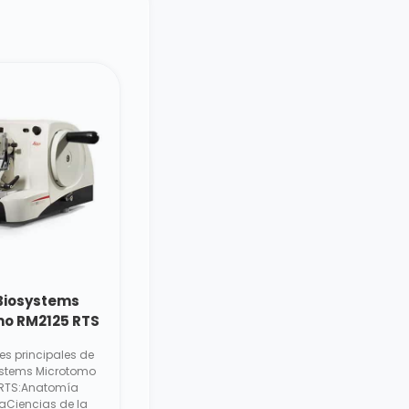
 Biosystems
o RM2125 RTS
es principales de
ystems Microtomo
RTS:Anatomía
aCiencias de la