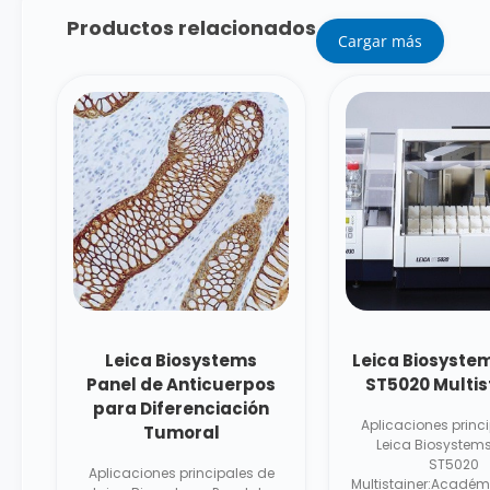
Productos relacionados
Cargar más
Leica Biosystems
Leica Biosyste
Panel de Anticuerpos
ST5020 Multis
para Diferenciación
Aplicaciones princ
Tumoral
Leica Biosystems
ST5020
Aplicaciones principales de
Multistainer:Acadé