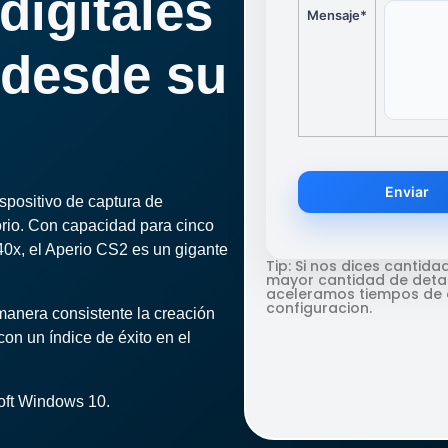
digitales
Mensaje*
d desde su
Enviar
ispositivo de captura de
rio. Con capacidad para cinco
0x, el Aperio CS2 es un gigante
Tip: Si nos dices cantidad
mayor cantidad de detal
aceleramos tiempos de 
configuracion.
 manera consistente la creación
con un índice de éxito en el
oft Windows 10.