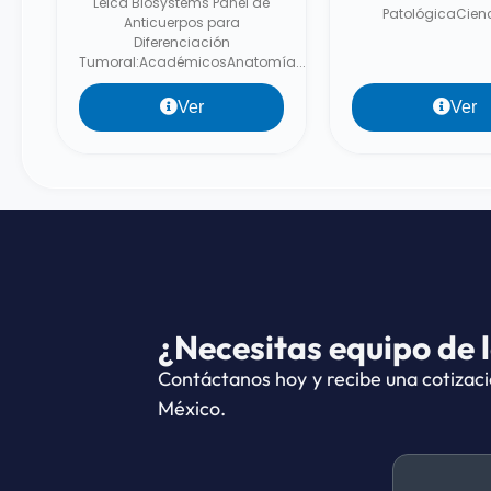
Leica Biosystems Panel de
PatológicaCienc
Anticuerpos para
Diferenciación
Tumoral:AcadémicosAnatomía...
Ver
Ver
¿Necesitas equipo de 
Contáctanos hoy y recibe una cotizaci
México.