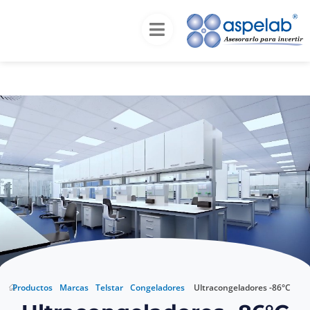
Inicio
Productos
Marcas
Telstar
Congeladores
Ultracongeladores -86°C
Ultracongeladores
-86°C
Productos
Marcas
Telstar
Congeladores
Ultracongeladores -86°C