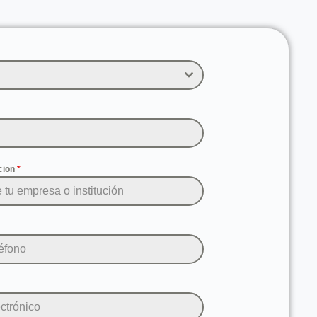
cion
*